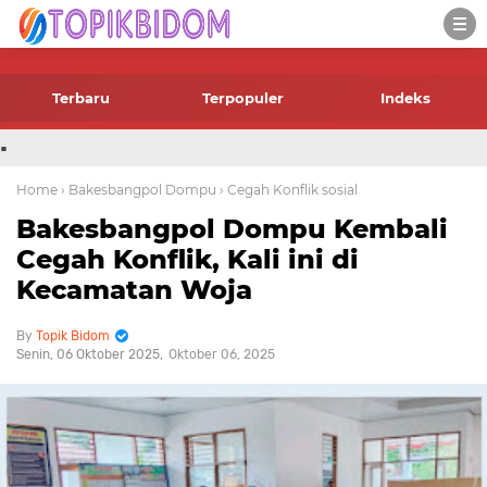
-->
Terbaru
Terpopuler
Indeks
.
Home
› Bakesbangpol Dompu
› Cegah Konflik sosial
Bakesbangpol Dompu Kembali
Cegah Konflik, Kali ini di
Kecamatan Woja
Topik Bidom
Senin, 06 Oktober 2025
Oktober 06, 2025