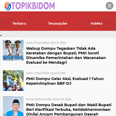
-->
Terbaru
Terpopuler
Indeks
.
Senin, 13 April 2026
April 13, 2026
Wabup Dompu Tegaskan Tidak Ada
Keretakan dengan Bupati, PMII Soroti
Dinamika Pemerintahan dan Wacanakan
Evaluasi ke Mendagri
Sabtu, 11 April 2026
April 11, 2026
PMII Dompu Gelar Aksi, Evaluasi 1 Tahun
Kepemimpinan BBF-DJ
Kamis, 26 Maret 2026
Maret 26, 2026
PMII Dompu Desak Bupati dan Wakil Bupati
Beri Klarifikasi Terbuka, Ketidakharmonisan
Dinilai Ancam Pembangunan Daerah